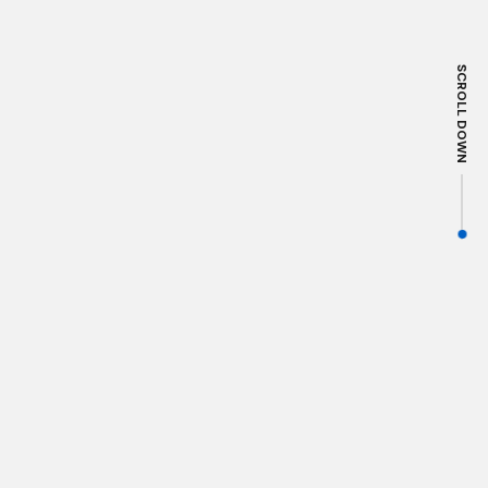
SCROLL DOWN
お知らせ
NEWS
NEWS
一覧を見る